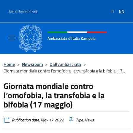
Go to content
IT
EN
Italian Government
Header, social and menu of site
Ambasciata d'Italia Kampala
Il sito ufficiale dell'Ambasciata d'Italia a K
Home
>
Newsroom
>
Dall’Ambasciata
>
Giornata mondiale contro l’omofobia, la transfobia e la bifobia (17...
Giornata mondiale contro
l’omofobia, la transfobia e la
bifobia (17 maggio)
Publication date:
May 17 2022
Type:
News