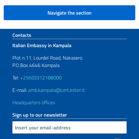
Navigate the section
Footer section
Contacts
Italian Embassy in Kampala
Plot n.11, Lourdel Road, Nakasero
P.O.Box 4646 Kampala
Tel:
+256(0)312188000
E-mail:
amb.kampala@cert.esteri.it
Headquarters offices
Sign up to our newsletter
Insert your email