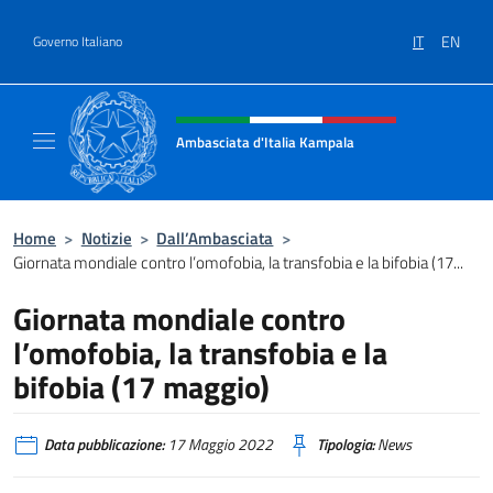
Salta al contenuto
IT
EN
Governo Italiano
Intestazione sito, social e menù
Ambasciata d'Italia Kampala
Il sito ufficiale dell'Ambasciata d'Italia a K
Home
>
Notizie
>
Dall’Ambasciata
>
Giornata mondiale contro l’omofobia, la transfobia e la bifobia (17...
Giornata mondiale contro
l’omofobia, la transfobia e la
bifobia (17 maggio)
Data pubblicazione:
17 Maggio 2022
Tipologia:
News