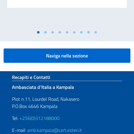
Naviga nella sezione
Sezione footer
Recapiti e Contatti
Ambasciata d’Italia a Kampala
Plot n.11, Lourdel Road, Nakasero
P.O.Box 4646 Kampala
Tel:
+256(0)312188000
E-mail:
amb.kampala@cert.esteri.it