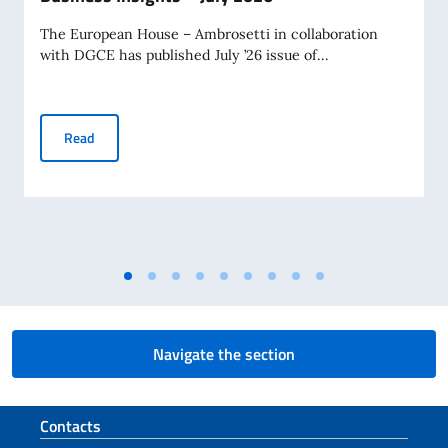
The European House – Ambrosetti in collaboration
with DGCE has published July ’26 issue of...
Business Insights – July 2026
Read
Navigate the section
Footer section
Contacts