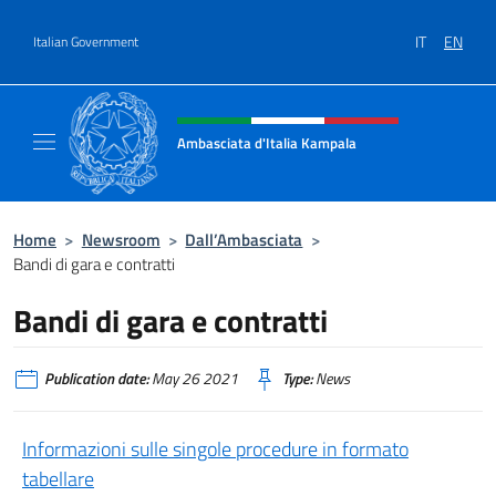
Go to content
IT
EN
Italian Government
Header, social and menu of site
Ambasciata d'Italia Kampala
Il sito ufficiale dell'Ambasciata d'Italia a K
Home
>
Newsroom
>
Dall’Ambasciata
>
Bandi di gara e contratti
Bandi di gara e contratti
Publication date:
May 26 2021
Type:
News
Informazioni sulle singole procedure in formato
tabellare