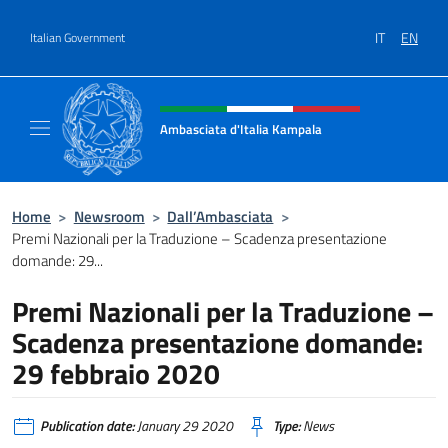
Go to content
IT
EN
Italian Government
Header, social and menu of site
Ambasciata d'Italia Kampala
Il sito ufficiale dell'Ambasciata d'Italia a K
Home
>
Newsroom
>
Dall’Ambasciata
>
Premi Nazionali per la Traduzione – Scadenza presentazione
domande: 29...
Premi Nazionali per la Traduzione –
Scadenza presentazione domande:
29 febbraio 2020
Publication date:
January 29 2020
Type:
News