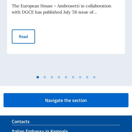
The European House – Ambrosetti in collaboration
with DGCE has published July ’26 issue of...
Business Insights – July 2026
Read
Navigate the section
Footer section
Contacts
Italian Embassy in Kampala