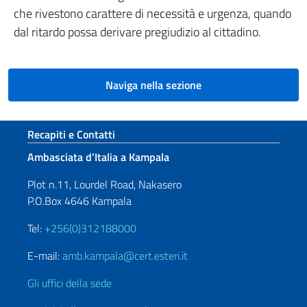
che rivestono carattere di necessità e urgenza, quando
dal ritardo possa derivare pregiudizio al cittadino.
Naviga nella sezione
Sezione footer
Recapiti e Contatti
Ambasciata d’Italia a Kampala
Plot n.11, Lourdel Road, Nakasero
P.O.Box 4646 Kampala
Tel:
+256(0)312188000
E-mail:
amb.kampala@cert.esteri.it
Gli uffici della sede