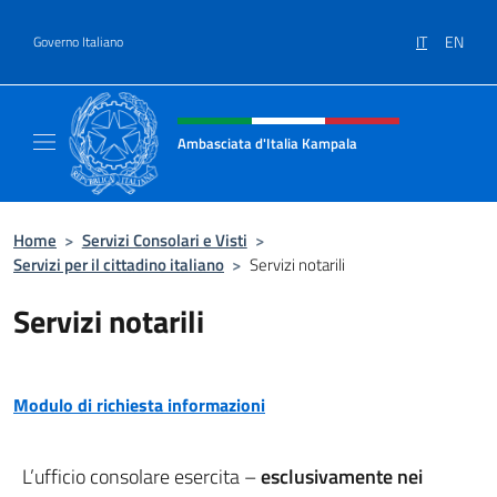
Salta al contenuto
IT
EN
Governo Italiano
Intestazione sito, social e menù
Ambasciata d'Italia Kampala
Il sito ufficiale dell'Ambasciata d'Italia a K
Home
>
Servizi Consolari e Visti
>
Servizi per il cittadino italiano
>
Servizi notarili
Servizi notarili
Modulo di richiesta informazioni
L’ufficio consolare esercita –
esclusivamente nei