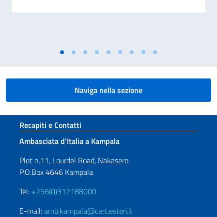
Naviga nella sezione
Sezione footer
Recapiti e Contatti
Ambasciata d’Italia a Kampala
Plot n.11, Lourdel Road, Nakasero
P.O.Box 4646 Kampala
Tel:
+256(0)312188000
E-mail:
amb.kampala@cert.esteri.it