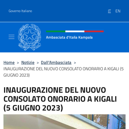
Salta al contenuto
IT
EN
Governo Italiano
Intestazione sito, social e menù
Ambasciata d'Italia Kampala
Il sito ufficiale dell'Ambasciata d'Italia a K
Home
>
Notizie
>
Dall’Ambasciata
>
INAUGURAZIONE DEL NUOVO CONSOLATO ONORARIO A KIGALI (5
GIUGNO 2023)
INAUGURAZIONE DEL NUOVO
CONSOLATO ONORARIO A KIGALI
(5 GIUGNO 2023)