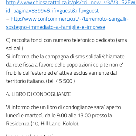
http://www.chiesacattolica.it/pls/cci_new_v3/V3_S2
id_pagina=83994&rifi=guest&rifp=guest
–
http://www.confcommercio.it/-/terremoto-sangalli-
sostegno-immediato-a-famiglie-e-imprese
C) raccolta fondi con numero telefonico dedicato (sms
solidali)
Si informa che la campagna di sms solidali/chiamate
da rete fissa a favore delle popolazioni colpite non e’
fruibile dall’estero ed e’ attiva esclusivamente dal
territorio italiano. (tel. 45 500 )
4. LIBRO DI CONDOGLIANZE
Vi informo che un libro di condoglianze sara’ aperto
lunedì e martedì, dalle 9.00 alle 13.00 presso la
Residenza (10, Hill Lane, Kololo).