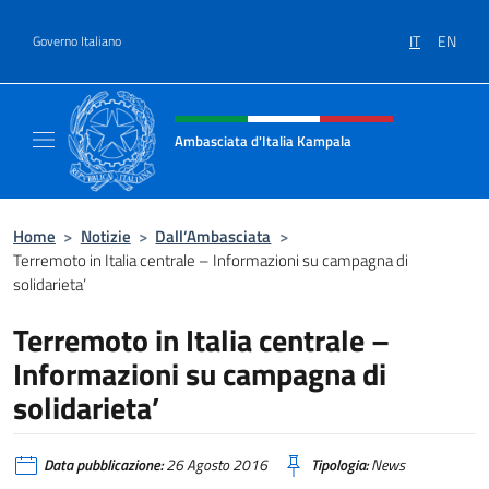
Salta al contenuto
IT
EN
Governo Italiano
Intestazione sito, social e menù
Ambasciata d'Italia Kampala
Il sito ufficiale dell'Ambasciata d'Italia a K
Home
>
Notizie
>
Dall’Ambasciata
>
Terremoto in Italia centrale – Informazioni su campagna di
solidarieta’
Terremoto in Italia centrale –
Informazioni su campagna di
solidarieta’
Data pubblicazione:
26 Agosto 2016
Tipologia:
News