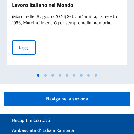
Lavoro Italiano nel Mondo
(Marcinelle, 8 agosto 2026) Settant’anni fa, l’8 agosto
1956, Marcinelle entrò per sempre nella memoria...
70° Anniversario del disastro di Marcinelle, e 25° Giornata 
Leggi
Naviga nella sezione
Sezione footer
Recapiti e Contatti
Ambasciata d’Italia a Kampala