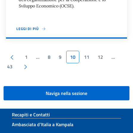
Sviluppo Economico (OCSE).
LEGGI DI PIÙ
Paginazione
Pagina precedente
1
…
8
9
10
11
12
…
Pagina successiva
43
Naviga nella sezione
Sezione footer
Recapiti e Contatti
Ambasciata d’Italia a Kampala