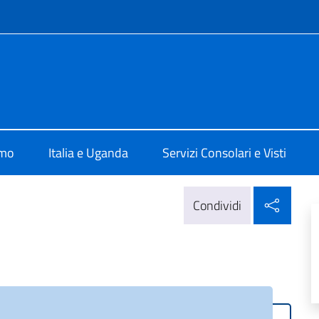
e menù
talia a Kampala
amo
Italia e Uganda
Servizi Consolari e Visti
Condi
Condividi