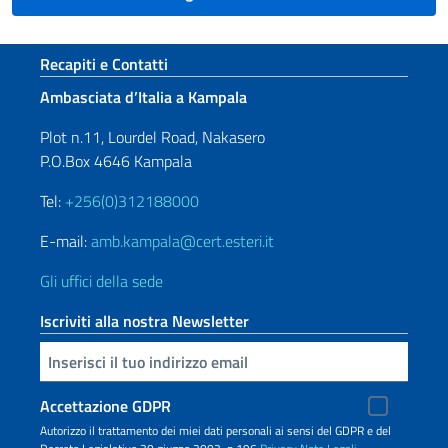
Sezione footer
Recapiti e Contatti
Ambasciata d’Italia a Kampala
Plot n.11, Lourdel Road, Nakasero
P.O.Box 4646 Kampala
Tel:
+256(0)312188000
E-mail:
amb.kampala@cert.esteri.it
Gli uffici della sede
Iscriviti alla nostra Newsletter
Inserisci la tua email
Accettazione GDPR
Autorizzo il trattamento dei miei dati personali ai sensi del GDPR e del