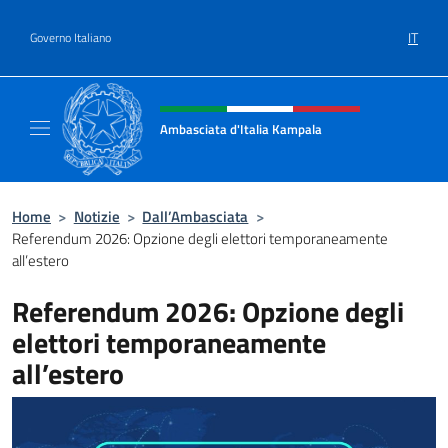
Salta al contenuto
IT
Governo Italiano
Intestazione sito, social e menù
Ambasciata d'Italia Kampala
Il sito ufficiale dell'Ambasciata d'Italia a K
Home
>
Notizie
>
Dall’Ambasciata
>
Referendum 2026: Opzione degli elettori temporaneamente
all’estero
Referendum 2026: Opzione degli
elettori temporaneamente
all’estero