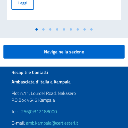
70° Anniversario del disastro di Marcinelle, e 25° Giornata 
Leggi
Naviga nella sezione
Sezione footer
Recapiti e Contatti
Ambasciata d’Italia a Kampala
Plot n.11, Lourdel Road, Nakasero
P.O.Box 4646 Kampala
Tel:
+256(0)312188000
E-mail:
amb.kampala@cert.esteri.it