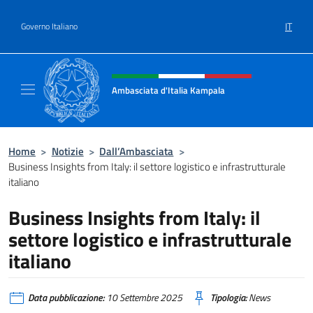
Salta al contenuto
IT
Governo Italiano
Intestazione sito, social e menù
Ambasciata d'Italia Kampala
Il sito ufficiale dell'Ambasciata d'Italia a K
Home
>
Notizie
>
Dall’Ambasciata
>
Business Insights from Italy: il settore logistico e infrastrutturale
italiano
Business Insights from Italy: il
settore logistico e infrastrutturale
italiano
Data pubblicazione:
10 Settembre 2025
Tipologia:
News