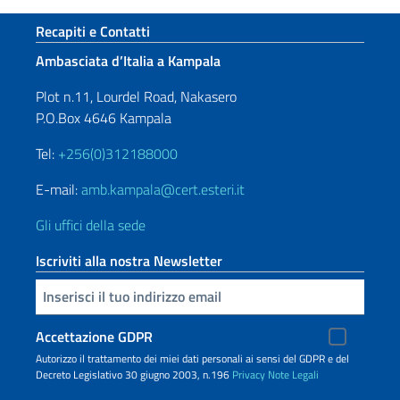
Sezione footer
Recapiti e Contatti
Ambasciata d’Italia a Kampala
Plot n.11, Lourdel Road, Nakasero
P.O.Box 4646 Kampala
Tel:
+256(0)312188000
E-mail:
amb.kampala@cert.esteri.it
Gli uffici della sede
Iscriviti alla nostra Newsletter
Inserisci la tua email
Accettazione GDPR
Autorizzo il trattamento dei miei dati personali ai sensi del GDPR e del
Decreto Legislativo 30 giugno 2003, n.196
Privacy
Note Legali