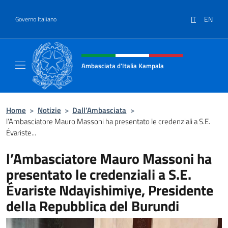
Salta al contenuto
IT
EN
Governo Italiano
Intestazione sito, social e menù
Ambasciata d'Italia Kampala
Il sito ufficiale dell'Ambasciata d'Italia a K
Home
>
Notizie
>
Dall’Ambasciata
>
l’Ambasciatore Mauro Massoni ha presentato le credenziali a S.E.
Évariste...
l’Ambasciatore Mauro Massoni ha
presentato le credenziali a S.E.
Évariste Ndayishimiye, Presidente
della Repubblica del Burundi