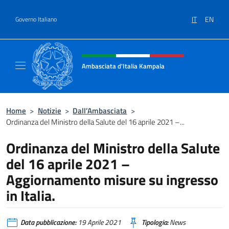
Salta al contenuto
IT
EN
Governo Italiano
Intestazione sito, social e menù
Ambasciata d'Italia Kampala
Il sito ufficiale dell'Ambasciata d'Italia a K
Home
>
Notizie
>
Dall’Ambasciata
>
Ordinanza del Ministro della Salute del 16 aprile 2021 –...
Ordinanza del Ministro della Salute
del 16 aprile 2021 –
Aggiornamento misure su ingresso
in Italia.
Data pubblicazione:
19 Aprile 2021
Tipologia:
News