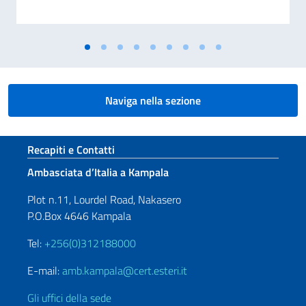
Naviga nella sezione
Sezione footer
Recapiti e Contatti
Ambasciata d’Italia a Kampala
Plot n.11, Lourdel Road, Nakasero
P.O.Box 4646 Kampala
Tel:
+256(0)312188000
E-mail:
amb.kampala@cert.esteri.it
Gli uffici della sede