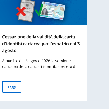
Cessazione della validità della carta
Busi
d’identità cartacea per l’espatrio dal 3
The E
agosto
colla
il nu
A partire dal 3 agosto 2026 la versione
cartacea della carta di identità cesserà di...
Leg
Cessazione della validità della carta d’identità cartacea per l’esp
Leggi