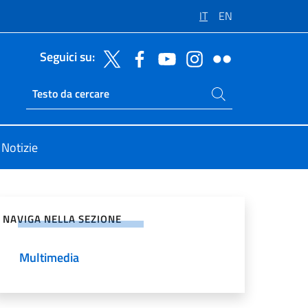
IT
EN
Seguici su:
Cerca nel sito
Ricerca sito live
Notizie
vidi sui Social Network
NAVIGA NELLA SEZIONE
Multimedia