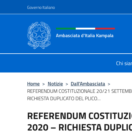
Salta al contenuto
Governo Italiano
Intestazione sito, social 
Ambasciata d'Italia Kampala
Il sito ufficiale dell'Ambasciata d'I
Chi si
Home
>
Notizie
>
Dall’Ambasciata
>
REFERENDUM COSTITUZIONALE 20/21 SETTEMB
RICHIESTA DUPLICATO DEL PLICO...
REFERENDUM COSTITUZI
2020 – RICHIESTA DUPLI