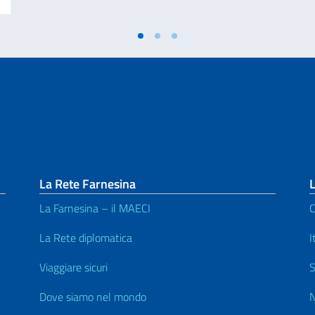
La Rete Farnesina
L
La Farnesina – il MAECI
C
La Rete diplomatica
I
Viaggiare sicuri
S
Dove siamo nel mondo
N