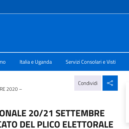
e menù
talia a Kampala
amo
Italia e Uganda
Servizi Consolari e Visti
Condi
Condividi
RE 2020 –
ONALE 20/21 SETTEMBRE
CATO DEL PLICO ELETTORALE