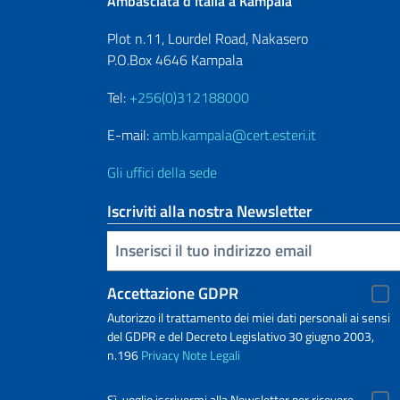
Ambasciata d’Italia a Kampala
Plot n.11, Lourdel Road, Nakasero
P.O.Box 4646 Kampala
Tel:
+256(0)312188000
E-mail:
amb.kampala@cert.esteri.it
Gli uffici della sede
Iscriviti alla nostra Newsletter
Inserisci la tua email
Accettazione GDPR
Autorizzo il trattamento dei miei dati personali ai sensi
del GDPR e del Decreto Legislativo 30 giugno 2003,
n.196
Privacy
Note Legali
Sì, voglio iscrivermi alla Newsletter per ricevere