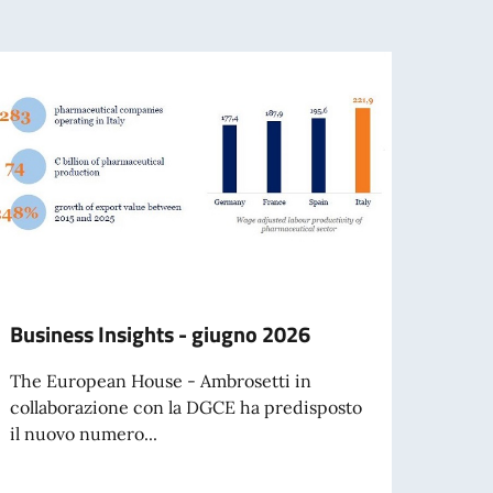
Business Insights - giugno 2026
Onori
The European House - Ambrosetti in
Luned
collaborazione con la DGCE ha predisposto
dell’A
il nuovo numero...
conse