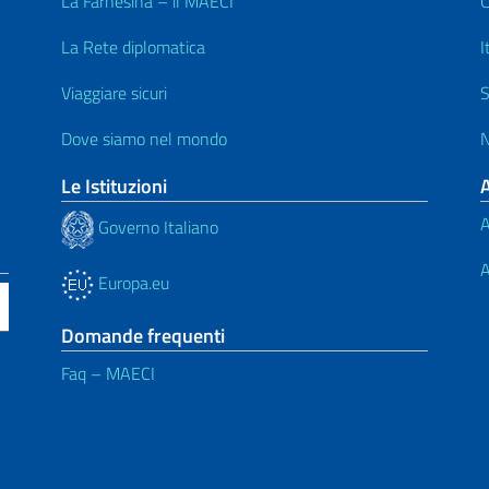
La Farnesina – il MAECI
C
La Rete diplomatica
I
Viaggiare sicuri
S
Dove siamo nel mondo
N
Le Istituzioni
A
Governo Italiano
A
Europa.eu
Domande frequenti
Faq – MAECI