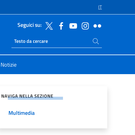
IT
Seguici su:
Cerca nel sito
Ricerca sito live
Notizie
vidi sui Social Network
NAVIGA NELLA SEZIONE
Multimedia