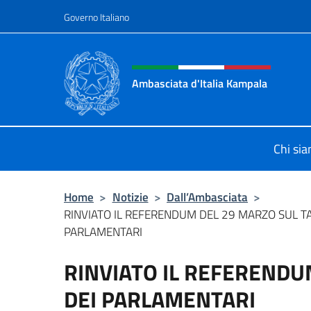
Salta al contenuto
Governo Italiano
Intestazione sito, social 
Ambasciata d'Italia Kampala
Il sito ufficiale dell'Ambasciata d'I
Chi si
Home
>
Notizie
>
Dall’Ambasciata
>
RINVIATO IL REFERENDUM DEL 29 MARZO SUL TA
PARLAMENTARI
RINVIATO IL REFERENDU
DEI PARLAMENTARI