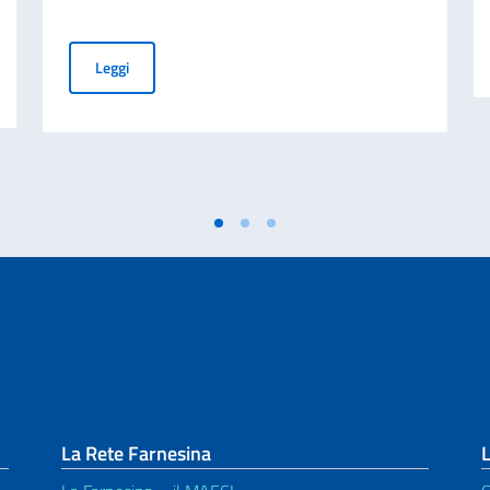
Cessazione della validità della carta d’identità cartacea 
Leggi
La Rete Farnesina
L