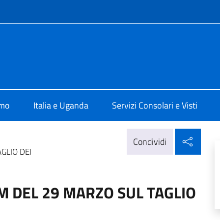
e menù
talia a Kampala
amo
Italia e Uganda
Servizi Consolari e Visti
Condi
Condividi
GLIO DEI
M DEL 29 MARZO SUL TAGLIO