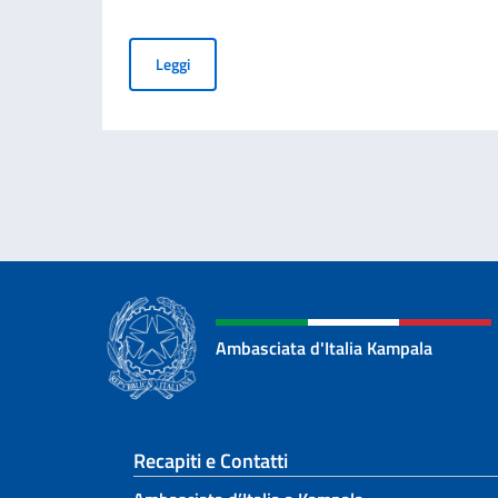
Business Insights from Italy - luglio 2026
Leggi
Ambasciata d'Italia Kampala
Sezione footer
Recapiti e Contatti