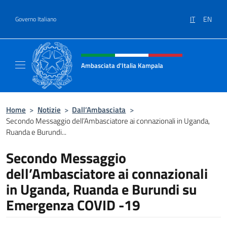
Salta al contenuto
IT
EN
Governo Italiano
Intestazione sito, social e menù
Ambasciata d'Italia Kampala
Il sito ufficiale dell'Ambasciata d'Italia a K
Home
>
Notizie
>
Dall’Ambasciata
>
Secondo Messaggio dell’Ambasciatore ai connazionali in Uganda,
Ruanda e Burundi...
Secondo Messaggio
dell’Ambasciatore ai connazionali
in Uganda, Ruanda e Burundi su
Emergenza COVID -19