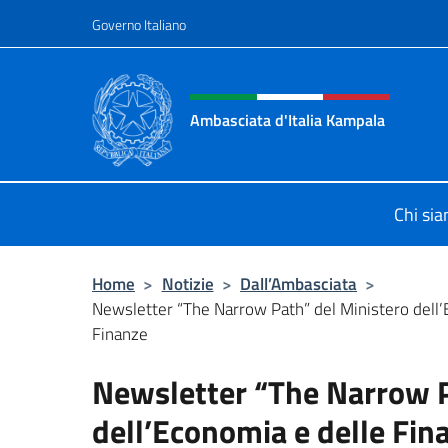
Salta al contenuto
Governo Italiano
Intestazione sito, social 
Ambasciata d'Italia Kampala
Il sito ufficiale dell'Ambasciata d'I
Chi si
Home
>
Notizie
>
Dall’Ambasciata
>
Newsletter “The Narrow Path” del Ministero dell’
Finanze
Newsletter “The Narrow P
dell’Economia e delle Fin