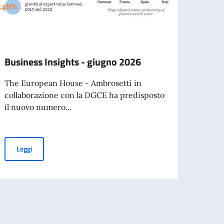
Business Insights - giugno 2026
Onori
The European House - Ambrosetti in
Luned
collaborazione con la DGCE ha predisposto
dell’A
il nuovo numero...
conse
Business Insights - giugno 2026
Leggi
Leg
per l’espatrio dal 3 agosto