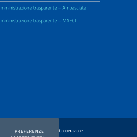
mministrazione trasparente – Ambasciata
mministrazione trasparente – MAECI
istero degli Affari Esteri e della Cooperazione
COOKIES
PREFERENZE