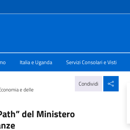
e menù
talia a Kampala
amo
Italia e Uganda
Servizi Consolari e Visti
Condi
Condividi
Economia e delle
ath” del Ministero
anze