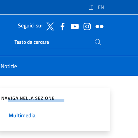
IT
EN
Seguici su:
Cerca nel sito
Ricerca sito live
Notizie
vidi sui Social Network
NAVIGA NELLA SEZIONE
Multimedia