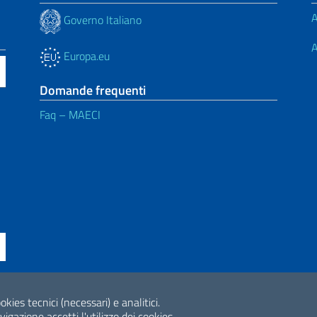
A
Governo Italiano
A
Europa.eu
Domande frequenti
Faq – MAECI
ne di accessibilità
okies tecnici (necessari) e analitici.
2026 Copyright Min
gazione accetti l'utilizzo dei cookies.