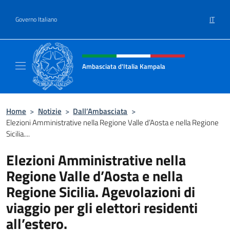
Salta al contenuto
IT
Governo Italiano
Intestazione sito, social e menù
Ambasciata d'Italia Kampala
Il sito ufficiale dell'Ambasciata d'Italia a K
Home
>
Notizie
>
Dall’Ambasciata
>
Elezioni Amministrative nella Regione Valle d’Aosta e nella Regione
Sicilia....
Elezioni Amministrative nella
Regione Valle d’Aosta e nella
Regione Sicilia. Agevolazioni di
viaggio per gli elettori residenti
all’estero.