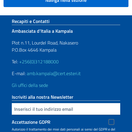
Naviga nella sezione
Sezione footer
Recapiti e Contatti
Ambasciata d’Italia a Kampala
Plot n.11, Lourdel Road, Nakasero
P.O.Box 4646 Kampala
Tel:
+256(0)312188000
E-mail:
amb.kampala@cert.esteri.it
Gli uffici della sede
Iscriviti alla nostra Newsletter
Inserisci la tua email
Accettazione GDPR
Autorizzo il trattamento dei miei dati personali ai sensi del GDPR e del