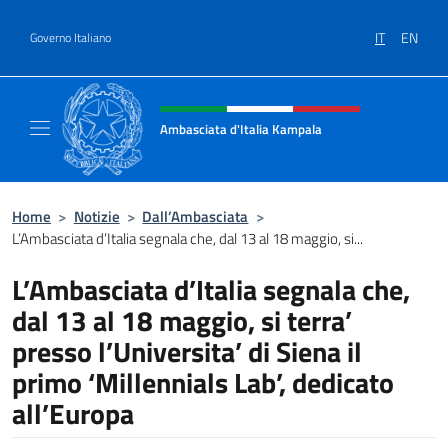
Salta al contenuto
IT
EN
Governo Italiano
Intestazione sito, social e menù
Ambasciata d'Italia Kampala
Il sito ufficiale dell'Ambasciata d'Italia a K
Home
>
Notizie
>
Dall’Ambasciata
>
L’Ambasciata d’Italia segnala che, dal 13 al 18 maggio, si...
L’Ambasciata d’Italia segnala che,
dal 13 al 18 maggio, si terra’
presso l’Universita’ di Siena il
primo ‘Millennials Lab’, dedicato
all’Europa