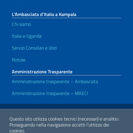
L’Ambasciata d’Italia a Kampala
Chi siamo
Italia e Uganda
Servizi Consolari e Visti
Notizie
Amministrazione Trasparente
Amministrazione trasparente – Ambasciata
Amministrazione trasparente – MAECI
Link Utili
Note legali
Privacy e cookie policy
Dichiarazione di accessibilità
Questo sito utilizza cookies tecnici (necessari) e analitici.
Proseguendo nella navigazione accetti l'utilizzo dei
cookies.