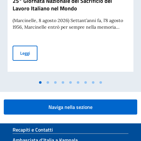
25° Giornata Nazionale del Sacrificio del
Lavoro Italiano nel Mondo
(Marcinelle, 8 agosto 2026) Settant’anni fa, l’8 agosto
1956, Marcinelle entrò per sempre nella memoria...
70° Anniversario del disastro di Marcinelle, e 25° Giornata 
Leggi
Naviga nella sezione
Sezione footer
Recapiti e Contatti
Ambasciata d’Italia a Kampala